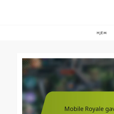
Skip
to
content
HJEM