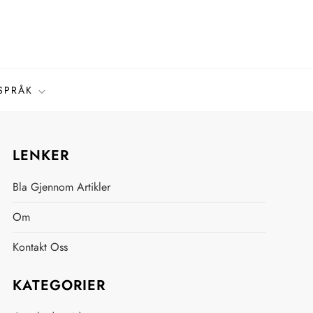
SPRÅK
LENKER
Bla Gjennom Artikler
Om
Kontakt Oss
KATEGORIER