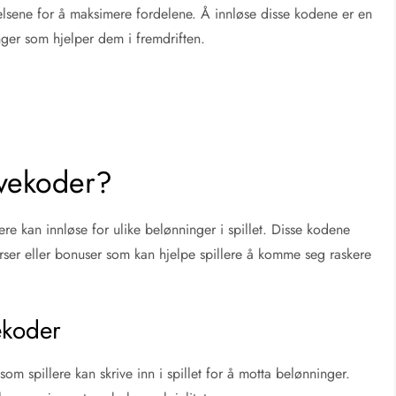
lsene for å maksimere fordelene. Å innløse disse kodene er en
nger som hjelper dem i fremdriften.
avekoder?
re kan innløse for ulike belønninger i spillet. Disse kodene
urser eller bonuser som kan hjelpe spillere å komme seg raskere
ekoder
m spillere kan skrive inn i spillet for å motta belønninger.