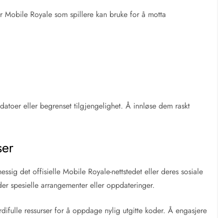
 Mobile Royale som spillere kan bruke for å motta
datoer eller begrenset tilgjengelighet. Å innløse dem raskt
ser
sig det offisielle Mobile Royale-nettstedet eller deres sosiale
er spesielle arrangementer eller oppdateringer.
erdifulle ressurser for å oppdage nylig utgitte koder. Å engasjere