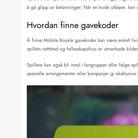
å gå glipp av belønninger. Når en kode utløper, kan d
Hvordan finne gavekoder
Å finne Mobile Royale gavekoder kan være enkelt hvis s
spillets nettsted og fellesskapsfora er utmerkede kilde
Spillere kan også bli med i fangrupper eller følge spil
spesielle arrangementer eller kampanjer gi eksklusive 