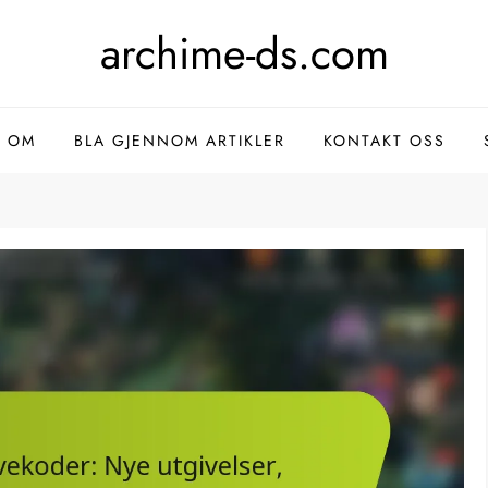
archime-ds.com
OM
BLA GJENNOM ARTIKLER
KONTAKT OSS