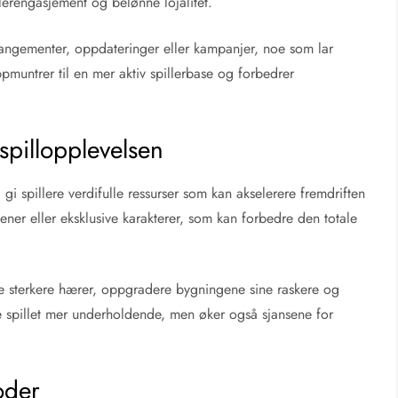
lerengasjement og belønne lojalitet.
rrangementer, oppdateringer eller kampanjer, noe som lar
ppmuntrer til en mer aktiv spillerbase og forbedrer
pillopplevelsen
i spillere verdifulle ressurser som kan akselerere fremdriften
ener eller eksklusive karakterer, som kan forbedre den totale
e sterkere hærer, oppgradere bygningene sine raskere og
re spillet mer underholdende, men øker også sjansene for
oder