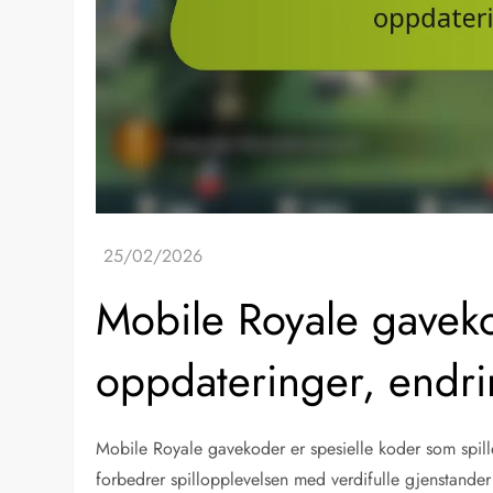
Mobile Royale gaveko
oppdateringer, endr
Mobile Royale gavekoder er spesielle koder som spille
forbedrer spillopplevelsen med verdifulle gjenstander