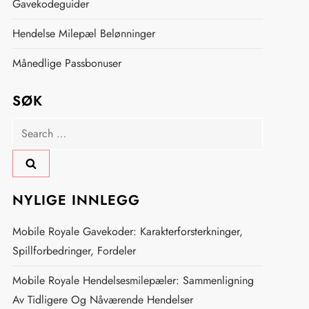
Gavekodeguider
Hendelse Milepæl Belønninger
Månedlige Passbonuser
SØK
Search
for:
NYLIGE INNLEGG
Mobile Royale Gavekoder: Karakterforsterkninger,
Spillforbedringer, Fordeler
Mobile Royale Hendelsesmilepæler: Sammenligning
Av Tidligere Og Nåværende Hendelser