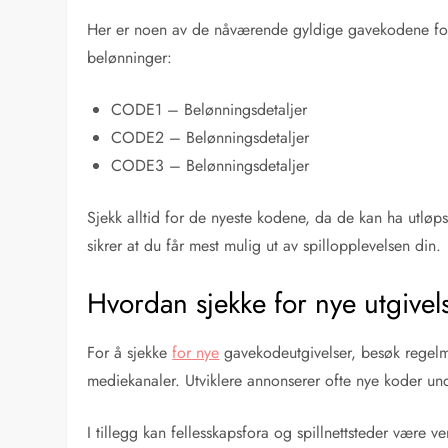
Her er noen av de nåværende gyldige gavekodene for
belønninger:
CODE1 – Belønningsdetaljer
CODE2 – Belønningsdetaljer
CODE3 – Belønningsdetaljer
Sjekk alltid for de nyeste kodene, da de kan ha utløps
sikrer at du får mest mulig ut av spillopplevelsen din.
Hvordan sjekke for nye utgivel
For å sjekke
for nye
gavekodeutgivelser, besøk regelmes
mediekanaler. Utviklere annonserer ofte nye koder und
I tillegg kan fellesskapsfora og spillnettsteder være v