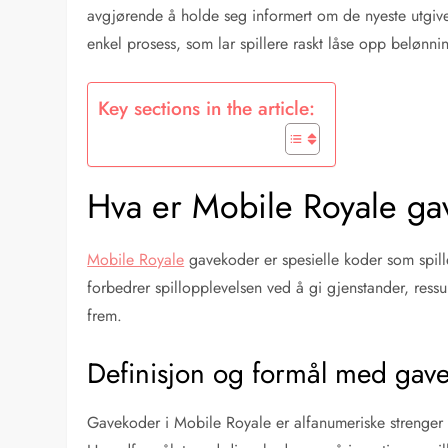
avgjørende å holde seg informert om de nyeste utgive
enkel prosess, som lar spillere raskt låse opp belønni
Key sections in the article:
Hva er Mobile Royale g
Mobile Royale
gavekoder er spesielle koder som spille
forbedrer spillopplevelsen ved å gi gjenstander, ress
frem.
Definisjon og formål med gav
Gavekoder i Mobile Royale er alfanumeriske strenger so