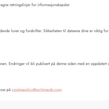
gne retningslinjer for informasjonskapsler.
dende lover og forskrifter. Sikkerheten til dataene dine er viktig f
nnen. Endringer vil bli publisert på denne siden med en oppdatert 
t oss på
cookiepolicy@archime-ds.com
.