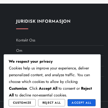
JURIDISK INFORMASJON
Kontakt Oss
Om
Brukeravtale
We respect your privacy
Cookies help us improve your experience, deliver
Personvernerklæring
personalized content, and analyze traffic. You can
Informasjonskapsler Og Sporing
choose which cookies to allow by clicking
Customize
. Click
Accept All
to consent or
Reject
All
to decline non-essential cookies.
CUSTOMIZE
REJECT ALL
ACCEPT ALL