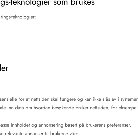
ngs-teknologier som brukes
rings-teknologier:
ler
:
sensielle for at nettsiden skal fungere og kan ikke slås av i systeme
mle inn data om hvordan besøkende bruker nettsiden, for eksempel 
lpasse innholdet og annonsering basert på brukerens preferanser.
e relevante annonser til brukerne våre.