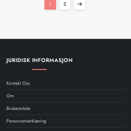
P
Page
Page
Next
1
2
o
page
s
t
s
JURIDISK INFORMASJON
p
a
Kontakt Oss
Om
g
Brukeravtale
i
Personvernerklæring
n