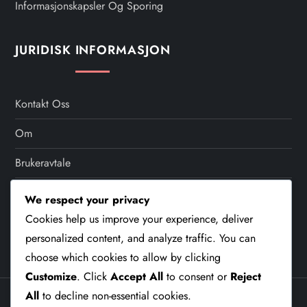
Informasjonskapsler Og Sporing
a
t
JURIDISK INFORMASJON
i
Kontakt Oss
o
Om
n
Brukeravtale
Personvernerklæring
We respect your privacy
Cookies help us improve your experience, deliver
Informasjonskapsler Og Sporing
personalized content, and analyze traffic. You can
choose which cookies to allow by clicking
Customize
. Click
Accept All
to consent or
Reject
All
to decline non-essential cookies.
Theme Cube Blog by
Kantipur Themes