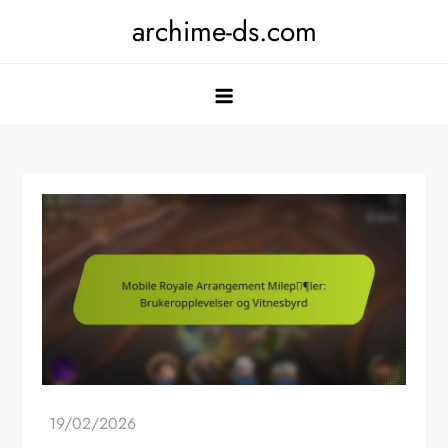
Skip
archime-ds.com
to
content