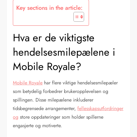
Key sections in the article:
Hva er de viktigste
hendelsesmilepælene i
Mobile Royale?
Mobile Royale
har flere viktige hendelsesmilepæler
som betydelig forbedrer brukeropplevelsen og
spillingen. Disse milepælene inkluderer
tidsbegrensede arrangementer,
fellesskapsutfordringer
og
store oppdateringer som holder spillerne
engasjerte og motiverte.