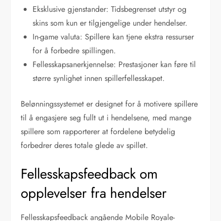
Eksklusive gjenstander: Tidsbegrenset utstyr og
skins som kun er tilgjengelige under hendelser.
In-game valuta: Spillere kan tjene ekstra ressurser
for å forbedre spillingen.
Fellesskapsanerkjennelse: Prestasjoner kan føre til
større synlighet innen spillerfellesskapet.
Belønningssystemet er designet for å motivere spillere
til å engasjere seg fullt ut i hendelsene, med mange
spillere som rapporterer at fordelene betydelig
forbedrer deres totale glede av spillet.
Fellesskapsfeedback om
opplevelser fra hendelser
Fellesskapsfeedback angående Mobile Royale-