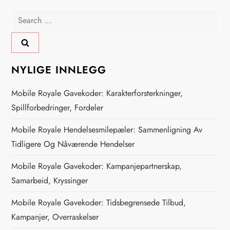
Search
for:
NYLIGE INNLEGG
Mobile Royale Gavekoder: Karakterforsterkninger,
Spillforbedringer, Fordeler
Mobile Royale Hendelsesmilepæler: Sammenligning Av
Tidligere Og Nåværende Hendelser
Mobile Royale Gavekoder: Kampanjepartnerskap,
Samarbeid, Kryssinger
Mobile Royale Gavekoder: Tidsbegrensede Tilbud,
Kampanjer, Overraskelser