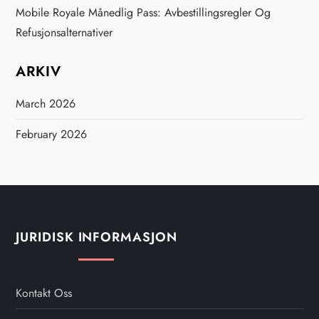
Mobile Royale Månedlig Pass: Avbestillingsregler Og
Refusjonsalternativer
ARKIV
March 2026
February 2026
JURIDISK INFORMASJON
Kontakt Oss