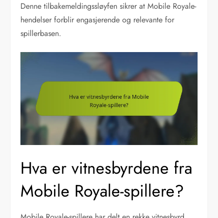
Denne tilbakemeldingssløyfen sikrer at Mobile Royale-
hendelser forblir engasjerende og relevante for
spillerbasen.
Hva er vitnesbyrdene fra
Mobile Royale-spillere?
Mobile Royale-spillere har delt en rekke vitnesbyrd