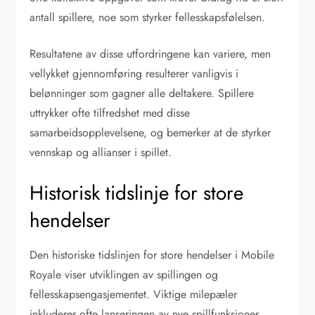
antall spillere, noe som styrker fellesskapsfølelsen.
Resultatene av disse utfordringene kan variere, men
vellykket gjennomføring resulterer vanligvis i
belønninger som gagner alle deltakere. Spillere
uttrykker ofte tilfredshet med disse
samarbeidsopplevelsene, og bemerker at de styrker
vennskap og allianser i spillet.
Historisk tidslinje for store
hendelser
Den historiske tidslinjen for store hendelser i Mobile
Royale viser utviklingen av spillingen og
fellesskapsengasjementet. Viktige milepæler
inkluderer ofte lanseringen av nye spillfunksjoner,