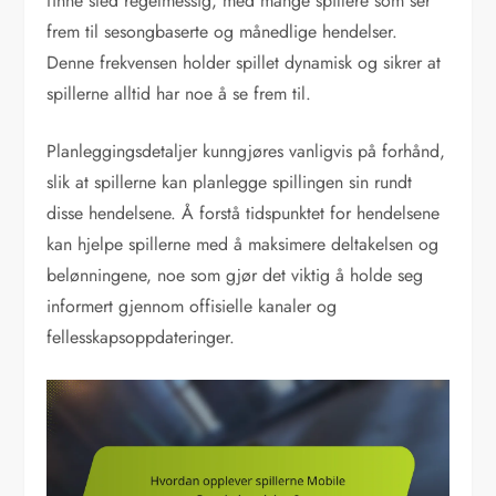
finne sted regelmessig, med mange spillere som ser
frem til sesongbaserte og månedlige hendelser.
Denne frekvensen holder spillet dynamisk og sikrer at
spillerne alltid har noe å se frem til.
Planleggingsdetaljer kunngjøres vanligvis på forhånd,
slik at spillerne kan planlegge spillingen sin rundt
disse hendelsene. Å forstå tidspunktet for hendelsene
kan hjelpe spillerne med å maksimere deltakelsen og
belønningene, noe som gjør det viktig å holde seg
informert gjennom offisielle kanaler og
fellesskapsoppdateringer.