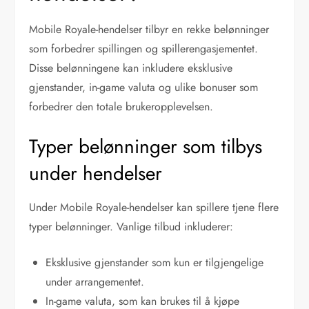
Mobile Royale-hendelser tilbyr en rekke belønninger
som forbedrer spillingen og spillerengasjementet.
Disse belønningene kan inkludere eksklusive
gjenstander, in-game valuta og ulike bonuser som
forbedrer den totale brukeropplevelsen.
Typer belønninger som tilbys
under hendelser
Under Mobile Royale-hendelser kan spillere tjene flere
typer belønninger. Vanlige tilbud inkluderer:
Eksklusive gjenstander som kun er tilgjengelige
under arrangementet.
In-game valuta, som kan brukes til å kjøpe