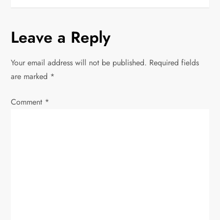
t
n
Leave a Reply
a
Your email address will not be published.
Required fields
v
are marked
*
i
Comment
*
g
a
t
i
o