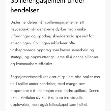
Spillerengasjement under
hendelser
Under hendelser når spillerengasjementet sitt
høydepunkt når deltakerne dykker ned i unike
utfordringer og oppdrag skreddersydd spesielt for
anledningen. Spillingen inkluderer ofte
tidsbegrensede oppdrag som krever samarbeid og
strategi, og oppmuntrer spillerne til å danne allianser
og kommunisere effektivt.
Engasjementsmetrikker viser at spillere ofte bruker mer
tid i spillet under hendelser, med mange som
rapporterer økt interaksjon med andre spillere. Denne
økte aktiviteten styrker ikke bare individuelle
opplevelser, men også fellesskapet som helhet.